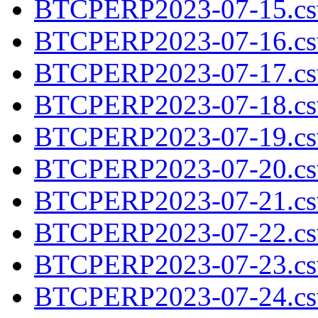
BTCPERP2023-07-15.cs
BTCPERP2023-07-16.cs
BTCPERP2023-07-17.cs
BTCPERP2023-07-18.cs
BTCPERP2023-07-19.cs
BTCPERP2023-07-20.cs
BTCPERP2023-07-21.cs
BTCPERP2023-07-22.cs
BTCPERP2023-07-23.cs
BTCPERP2023-07-24.cs