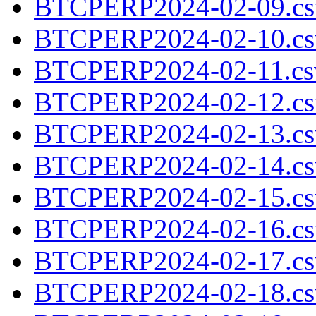
BTCPERP2024-02-09.cs
BTCPERP2024-02-10.cs
BTCPERP2024-02-11.cs
BTCPERP2024-02-12.cs
BTCPERP2024-02-13.cs
BTCPERP2024-02-14.cs
BTCPERP2024-02-15.cs
BTCPERP2024-02-16.cs
BTCPERP2024-02-17.cs
BTCPERP2024-02-18.cs