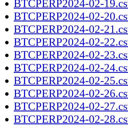
BTCPERP2024-02-19.cs
BTCPERP2024-02-20.cs
BTCPERP2024-02-21.cs
BTCPERP2024-02-22.cs
BTCPERP2024-02-23.cs
BTCPERP2024-02-24.cs
BTCPERP2024-02-25.cs
BTCPERP2024-02-26.cs
BTCPERP2024-02-27.cs
BTCPERP2024-02-28.cs