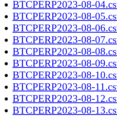
BTCPERP2023-08-04.cs
BTCPERP2023-08-05.cs
BTCPERP2023-08-06.cs
BTCPERP2023-08-07.cs
BTCPERP2023-08-08.cs
BTCPERP2023-08-09.cs
BTCPERP2023-08-10.cs
BTCPERP2023-08-11.cs
BTCPERP2023-08-12.cs
BTCPERP2023-08-13.cs