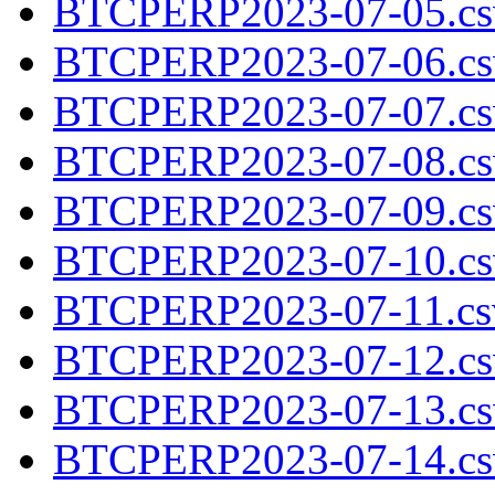
BTCPERP2023-07-05.cs
BTCPERP2023-07-06.cs
BTCPERP2023-07-07.cs
BTCPERP2023-07-08.cs
BTCPERP2023-07-09.cs
BTCPERP2023-07-10.cs
BTCPERP2023-07-11.cs
BTCPERP2023-07-12.cs
BTCPERP2023-07-13.cs
BTCPERP2023-07-14.cs