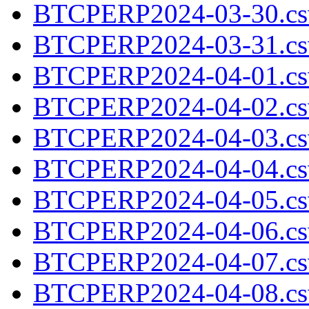
BTCPERP2024-03-30.cs
BTCPERP2024-03-31.cs
BTCPERP2024-04-01.cs
BTCPERP2024-04-02.cs
BTCPERP2024-04-03.cs
BTCPERP2024-04-04.cs
BTCPERP2024-04-05.cs
BTCPERP2024-04-06.cs
BTCPERP2024-04-07.cs
BTCPERP2024-04-08.cs