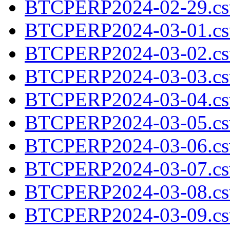
BTCPERP2024-02-29.cs
BTCPERP2024-03-01.cs
BTCPERP2024-03-02.cs
BTCPERP2024-03-03.cs
BTCPERP2024-03-04.cs
BTCPERP2024-03-05.cs
BTCPERP2024-03-06.cs
BTCPERP2024-03-07.cs
BTCPERP2024-03-08.cs
BTCPERP2024-03-09.cs