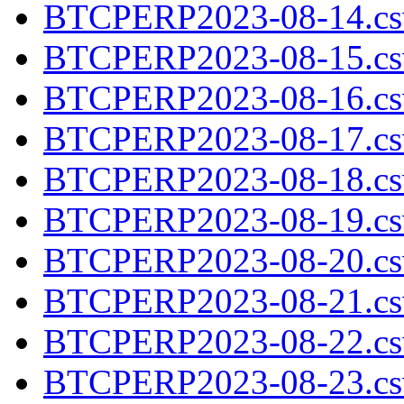
BTCPERP2023-08-14.cs
BTCPERP2023-08-15.cs
BTCPERP2023-08-16.cs
BTCPERP2023-08-17.cs
BTCPERP2023-08-18.cs
BTCPERP2023-08-19.cs
BTCPERP2023-08-20.cs
BTCPERP2023-08-21.cs
BTCPERP2023-08-22.cs
BTCPERP2023-08-23.cs