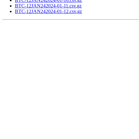
BTC-12JAN242024-01-10.csv.gz
BTC-12JAN242024-01-11.csv.gz
BTC-12JAN242024-01-12.csv.gz