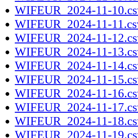
WIFEUR_2024-11-10.cs
WIFEUR_2024-11-11.cs
WIFEUR_2024-11-12.cs
WIFEUR_2024-11-13.cs
WIFEUR_2024-11-14.cs
WIFEUR_2024-11-15.cs
WIFEUR_2024-11-16.cs
WIFEUR_2024-11-17.cs
WIFEUR_2024-11-18.cs
WIFEUR_2024-11-19.cs