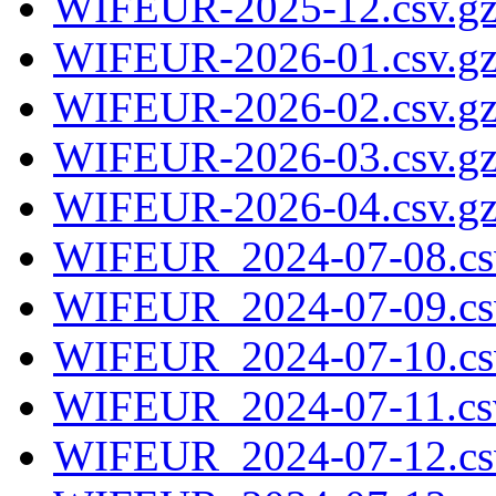
WIFEUR-2025-12.csv.g
WIFEUR-2026-01.csv.g
WIFEUR-2026-02.csv.g
WIFEUR-2026-03.csv.g
WIFEUR-2026-04.csv.g
WIFEUR_2024-07-08.cs
WIFEUR_2024-07-09.cs
WIFEUR_2024-07-10.cs
WIFEUR_2024-07-11.cs
WIFEUR_2024-07-12.cs