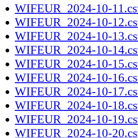
WIFEUR_2024-10-11.cs
WIFEUR_2024-10-12.cs
WIFEUR_2024-10-13.cs
WIFEUR_2024-10-14.cs
WIFEUR_2024-10-15.cs
WIFEUR_2024-10-16.cs
WIFEUR_2024-10-17.cs
WIFEUR_2024-10-18.cs
WIFEUR_2024-10-19.cs
WIFEUR_2024-10-20.cs