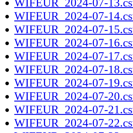
WIFEUR_2024-07-13.cs
WIFEUR_2024-07-14.cs
WIFEUR_2024-07-15.cs
WIFEUR_2024-07-16.cs
WIFEUR_2024-07-17.cs
WIFEUR_2024-07-18.cs
WIFEUR_2024-07-19.cs
WIFEUR_2024-07-20.cs
WIFEUR_2024-07-21.cs
WIFEUR_2024-07-22.cs