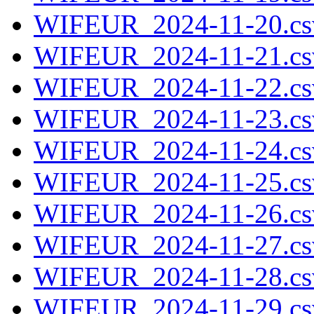
WIFEUR_2024-11-20.cs
WIFEUR_2024-11-21.cs
WIFEUR_2024-11-22.cs
WIFEUR_2024-11-23.cs
WIFEUR_2024-11-24.cs
WIFEUR_2024-11-25.cs
WIFEUR_2024-11-26.cs
WIFEUR_2024-11-27.cs
WIFEUR_2024-11-28.cs
WIFEUR_2024-11-29.cs