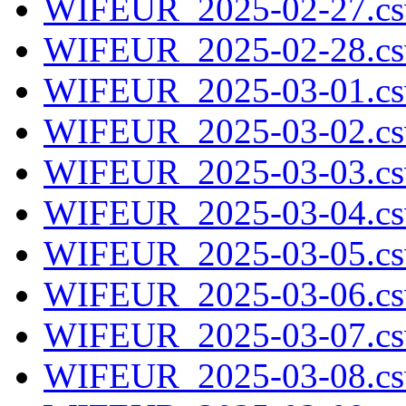
WIFEUR_2025-02-27.cs
WIFEUR_2025-02-28.cs
WIFEUR_2025-03-01.cs
WIFEUR_2025-03-02.cs
WIFEUR_2025-03-03.cs
WIFEUR_2025-03-04.cs
WIFEUR_2025-03-05.cs
WIFEUR_2025-03-06.cs
WIFEUR_2025-03-07.cs
WIFEUR_2025-03-08.cs