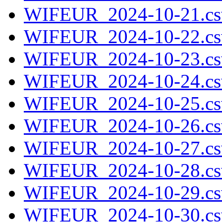
WIFEUR_2024-10-21.cs
WIFEUR_2024-10-22.cs
WIFEUR_2024-10-23.cs
WIFEUR_2024-10-24.cs
WIFEUR_2024-10-25.cs
WIFEUR_2024-10-26.cs
WIFEUR_2024-10-27.cs
WIFEUR_2024-10-28.cs
WIFEUR_2024-10-29.cs
WIFEUR_2024-10-30.cs