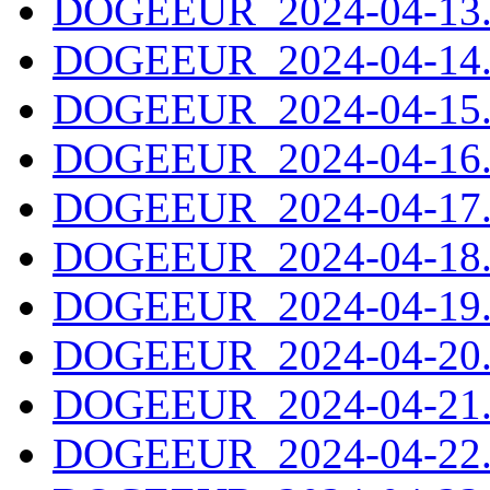
DOGEEUR_2024-04-13.c
DOGEEUR_2024-04-14.c
DOGEEUR_2024-04-15.c
DOGEEUR_2024-04-16.c
DOGEEUR_2024-04-17.c
DOGEEUR_2024-04-18.c
DOGEEUR_2024-04-19.c
DOGEEUR_2024-04-20.c
DOGEEUR_2024-04-21.c
DOGEEUR_2024-04-22.c