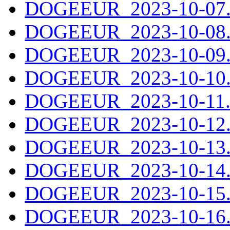
DOGEEUR_2023-10-07.c
DOGEEUR_2023-10-08.c
DOGEEUR_2023-10-09.c
DOGEEUR_2023-10-10.c
DOGEEUR_2023-10-11.c
DOGEEUR_2023-10-12.c
DOGEEUR_2023-10-13.c
DOGEEUR_2023-10-14.c
DOGEEUR_2023-10-15.c
DOGEEUR_2023-10-16.c