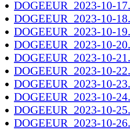
DOGEEUR_2023-10-17.c
DOGEEUR_2023-10-18.c
DOGEEUR_2023-10-19.c
DOGEEUR_2023-10-20.c
DOGEEUR_2023-10-21.c
DOGEEUR_2023-10-22.c
DOGEEUR_2023-10-23.c
DOGEEUR_2023-10-24.c
DOGEEUR_2023-10-25.c
DOGEEUR_2023-10-26.c