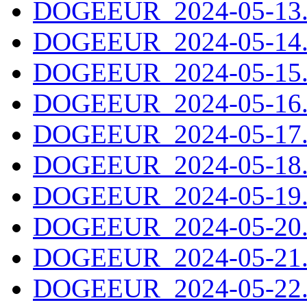
DOGEEUR_2024-05-13.c
DOGEEUR_2024-05-14.c
DOGEEUR_2024-05-15.c
DOGEEUR_2024-05-16.c
DOGEEUR_2024-05-17.c
DOGEEUR_2024-05-18.c
DOGEEUR_2024-05-19.c
DOGEEUR_2024-05-20.c
DOGEEUR_2024-05-21.c
DOGEEUR_2024-05-22.c