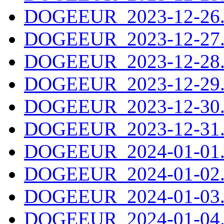
DOGEEUR_2023-12-26.c
DOGEEUR_2023-12-27.c
DOGEEUR_2023-12-28.c
DOGEEUR_2023-12-29.c
DOGEEUR_2023-12-30.c
DOGEEUR_2023-12-31.c
DOGEEUR_2024-01-01.c
DOGEEUR_2024-01-02.c
DOGEEUR_2024-01-03.c
DOGEEUR_2024-01-04.c