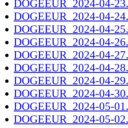
DOGEEUR_2024-04-23.c
DOGEEUR_2024-04-24.c
DOGEEUR_2024-04-25.c
DOGEEUR_2024-04-26.c
DOGEEUR_2024-04-27.c
DOGEEUR_2024-04-28.c
DOGEEUR_2024-04-29.c
DOGEEUR_2024-04-30.c
DOGEEUR_2024-05-01.c
DOGEEUR_2024-05-02.c