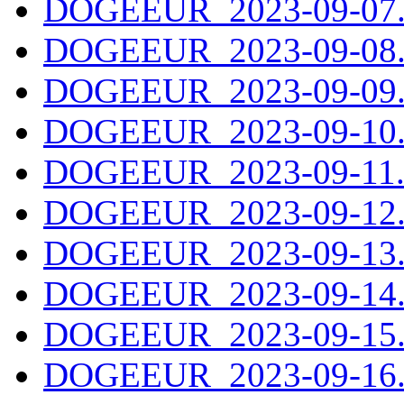
DOGEEUR_2023-09-07.c
DOGEEUR_2023-09-08.c
DOGEEUR_2023-09-09.c
DOGEEUR_2023-09-10.c
DOGEEUR_2023-09-11.c
DOGEEUR_2023-09-12.c
DOGEEUR_2023-09-13.c
DOGEEUR_2023-09-14.c
DOGEEUR_2023-09-15.c
DOGEEUR_2023-09-16.c